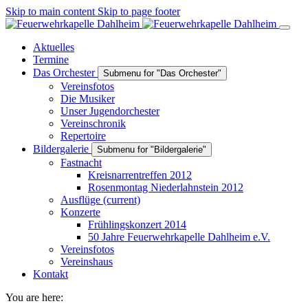
Skip to main content
Skip to page footer
Aktuelles
Termine
Das Orchester
Submenu for "Das Orchester"
Vereinsfotos
Die Musiker
Unser Jugendorchester
Vereinschronik
Repertoire
Bildergalerie
Submenu for "Bildergalerie"
Fastnacht
Kreisnarrentreffen 2012
Rosenmontag Niederlahnstein 2012
Ausflüge
(current)
Konzerte
Frühlingskonzert 2014
50 Jahre Feuerwehrkapelle Dahlheim e.V.
Vereinsfotos
Vereinshaus
Kontakt
You are here: