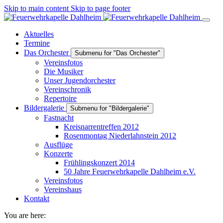
Skip to main content
Skip to page footer
Aktuelles
Termine
Das Orchester
Submenu for "Das Orchester"
Vereinsfotos
Die Musiker
Unser Jugendorchester
Vereinschronik
Repertoire
Bildergalerie
Submenu for "Bildergalerie"
Fastnacht
Kreisnarrentreffen 2012
Rosenmontag Niederlahnstein 2012
Ausflüge
Konzerte
Frühlingskonzert 2014
50 Jahre Feuerwehrkapelle Dahlheim e.V.
Vereinsfotos
Vereinshaus
Kontakt
You are here: